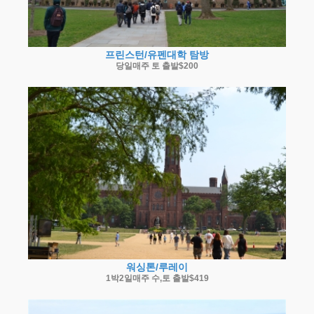
프린스턴/유펜대학 탐방
당일매주 토 출발$200
워싱톤/루레이
1박2일매주 수,토 출발$419