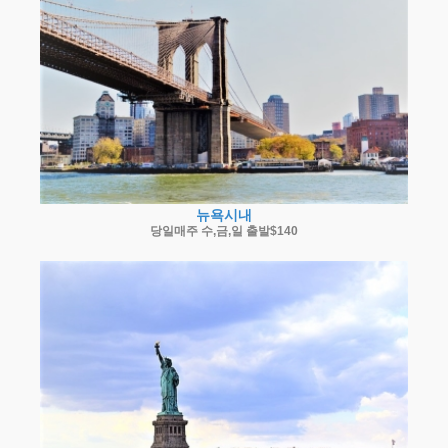
뉴욕시내
당일매주 수,금,일 출발$140