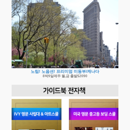
노팁! 노옵션! 프리미엄 미동부/캐나다
8박9일매주 월,금 출발$2090