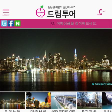
CALL
CATEGORY
▶ Category View
미동남부
미중서부
올랜도/마이애미
IVY탐방
알래