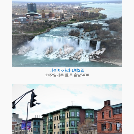
나이아가라 1박2일
1박2일매주 월,목 출발$430