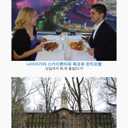
나이아가라 스카이론타워 폭포뷰 런치포함
당일매주 화,목 출발$270