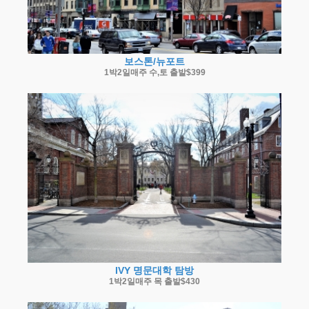
보스톤/뉴포트
1박2일매주 수,토 출발$399
IVY 명문대학 탐방
1박2일매주 목 출발$430