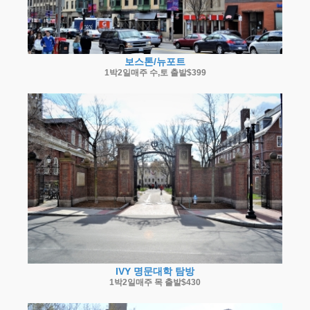
보스톤/뉴포트
1박2일매주 수,토 출발$399
IVY 명문대학 탐방
1박2일매주 목 출발$430