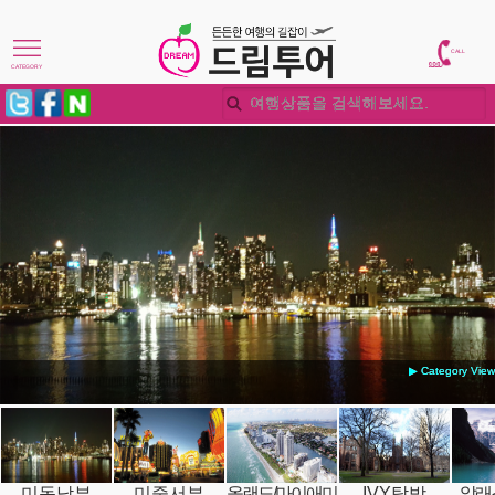
CALL
CATEGORY
▶ Category View
미동남부
미중서부
올랜도/마이애미
IVY탐방
알래