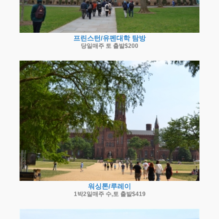
프린스턴/유펜대학 탐방
당일매주 토 출발$200
워싱톤/루레이
1박2일매주 수,토 출발$419