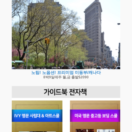
노팁! 노옵션! 프리미엄 미동부/캐나다
8박9일매주 월,금 출발$2090