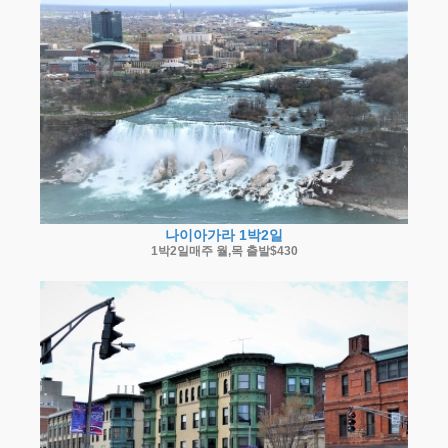
나이아가라 1박2일
1박2일매주 월,목 출발$430