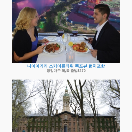
나이아가라 스카이론타워 폭포뷰 런치포함
당일매주 화,목 출발$270