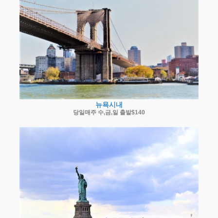
뉴욕시내
당일매주 수,금,일 출발$140