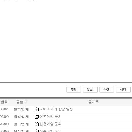
번호
글쓴이
글제목
나이아가라 항공 일정
20804
륄히엄 채
신혼여행 문의
20800
윌리엄 채
신혼여행 문의
20800
윌리엄 채
신혼여행 문의
20800
윌리엄 채