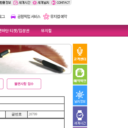
글번호
20799