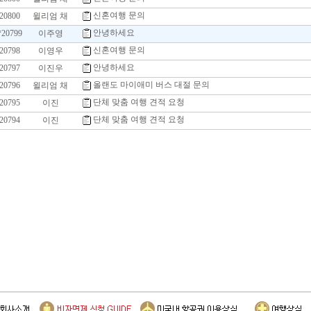
신혼여행 문의
20800
윌리엄 채
안녕하세요
*20799
이주영
신혼여행 문의
20798
이영우
안녕하세요
20797
이진우
올랜도 마이애미 버스 대절 문의
20796
윌리엄 채
단체 맞춤 여행 견적 요청
20795
이진
단체 맞춤 여행 견적 요청
20794
이진